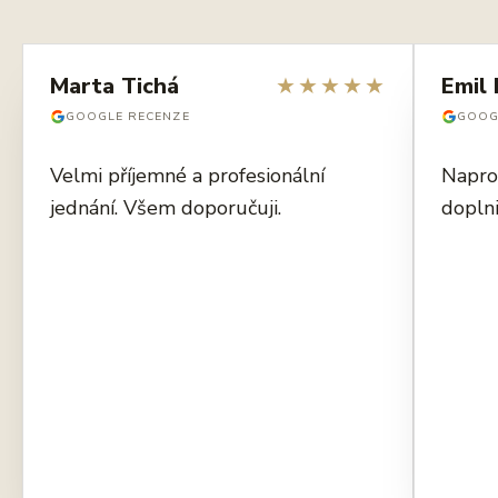
Marta Tichá
★
★
★
★
★
Emil 
GOOGLE RECENZE
GOOG
Velmi příjemné a profesionální
Napro
jednání. Všem doporučuji.
dopln