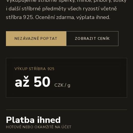
Vykupujeme stříbrné šperky, mince, příbory, sošky
i další stříbrné předměty všech ryzostí včetně
stříbra 925. Ocenění zdarma, výplata ihned.
NEZÁVAZNĚ POPTAT
ZOBRAZIT CENÍK
VÝKUP STŘÍBRA 925
až 50
CZK / g
Platba ihned
HOTOVĚ NEBO OKAMŽITĚ NA ÚČET