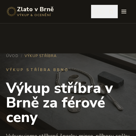
Zlato v Brně
🇨🇿
VÝKUP & OCENĚNÍ
ÚVOD
/
VÝKUP STŘÍBRA
VÝKUP STŘÍBRA BRNO
Výkup stříbra v
Brně za férové
ceny