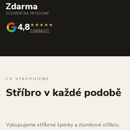
Zdarma
OCENĚNÍ NA PRODEJNĚ
4,8
★
★
★
★
★
ZOBRAZIT
CO VYKUPUJEME
Stříbro v každé podobě
Vykupujeme stříbrné šperky a zlomkové stříbro,