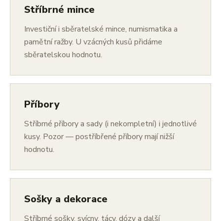
Stříbrné mince
Investiční i sběratelské mince, numismatika a
pamětní ražby. U vzácných kusů přidáme
sběratelskou hodnotu.
Příbory
Stříbrné příbory a sady (i nekompletní) i jednotlivé
kusy. Pozor — postříbřené příbory mají nižší
hodnotu.
Sošky a dekorace
Stříbrné sošky, svícny, tácy, dózy a další