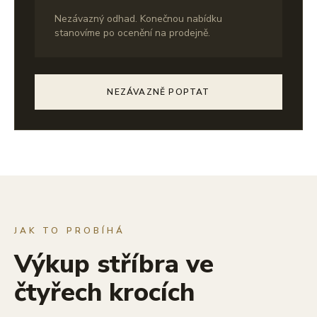
Nezávazný odhad. Konečnou nabídku
stanovíme po ocenění na prodejně.
NEZÁVAZNĚ POPTAT
JAK TO PROBÍHÁ
Výkup stříbra ve
čtyřech krocích